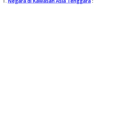
1.
Negara di Kawasan Asia Tenggara
: