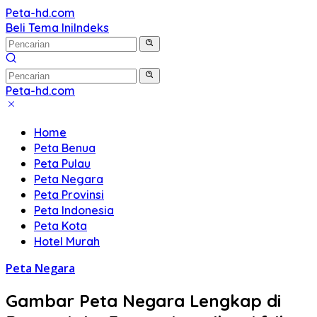
Langsung
Peta-hd.com
Kumpulan
ke
Beli Tema Ini
Indeks
Gambar
konten
Peta
HD
Peta-hd.com
Kumpulan
Gambar
Home
Peta
Peta Benua
HD
Peta Pulau
Peta Negara
Peta Provinsi
Peta Indonesia
Peta Kota
Hotel Murah
Peta Negara
Gambar Peta Negara Lengkap di