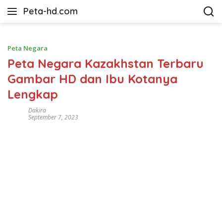
Langsung
Peta-hd.com
ke
Kumpulan
konten
Gambar
Peta
Peta Negara
HD
Peta Negara Kazakhstan Terbaru
Gambar HD dan Ibu Kotanya
Lengkap
Dakira
September 7, 2023