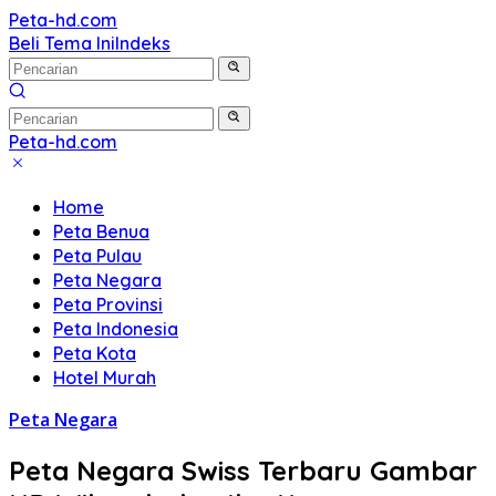
Langsung
Peta-hd.com
Kumpulan
ke
Beli Tema Ini
Indeks
Gambar
konten
Peta
HD
Peta-hd.com
Kumpulan
Gambar
Home
Peta
Peta Benua
HD
Peta Pulau
Peta Negara
Peta Provinsi
Peta Indonesia
Peta Kota
Hotel Murah
Peta Negara
Peta Negara Swiss Terbaru Gambar