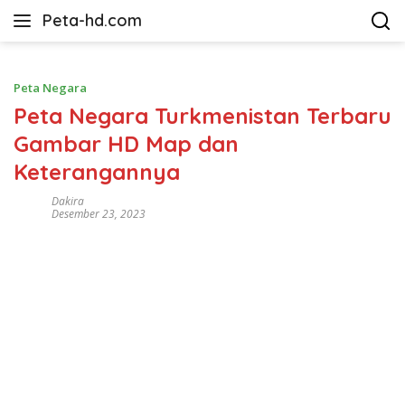
Langsung
Peta-hd.com
ke
Kumpulan
konten
Gambar
Peta
Peta Negara
HD
Peta Negara Turkmenistan Terbaru
Gambar HD Map dan
Keterangannya
Dakira
Desember 23, 2023