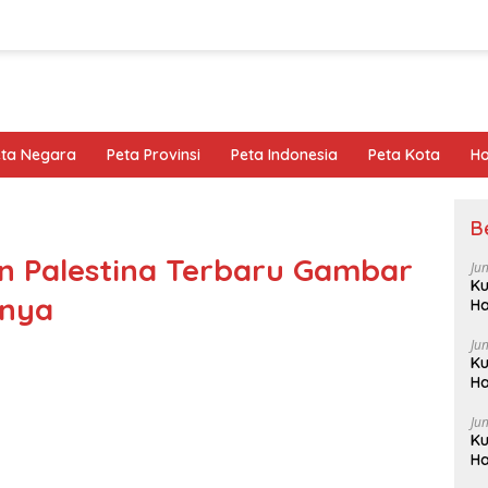
eta Negara
Peta Provinsi
Peta Indonesia
Peta Kota
Ho
B
an Palestina Terbaru Gambar
Ju
Ku
snya
Ha
Ju
Ku
Ha
Ju
Ku
Ha