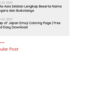
i 22, 2025
ta Asia Selatan Lengkap Beserta Nama
gara dan Ibukotanya
i 22, 2025
p of Japan Emoji Coloring Page | Free
nd Easy Download
ular Post