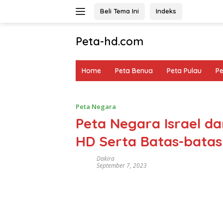
Langsung
Beli Tema Ini
Indeks
ke
konten
Peta-hd.com
Kumpulan
Gambar
Home
Peta Benua
Peta Pulau
P
Peta
HD
Peta Negara
Peta Negara Israel d
HD Serta Batas-bata
Dakira
September 7, 2023