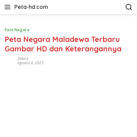
Langsung
Peta-hd.com
ke
Kumpulan
konten
Gambar
Peta
Peta Negara
HD
Peta Negara Maladewa Terbaru
Gambar HD dan Keterangannya
Dakira
Agustus 8, 2023