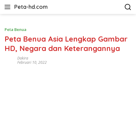
Langsung
Peta-hd.com
ke
Kumpulan
konten
Gambar
Peta
Peta Benua
HD
Peta Benua Asia Lengkap Gambar
HD, Negara dan Keterangannya
Dakira
Februari 10, 2022