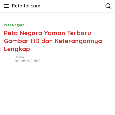
Langsung
Peta-hd.com
ke
Kumpulan
konten
Gambar
Peta
Peta Negara
HD
Peta Negara Yaman Terbaru
Gambar HD dan Keterangannya
Lengkap
Dakira
September 7, 2023