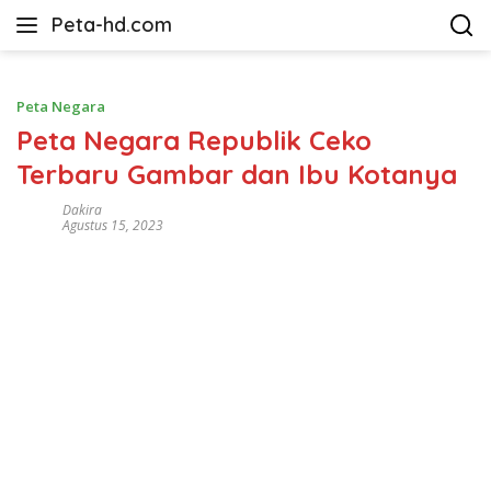
Langsung
Peta-hd.com
ke
Kumpulan
konten
Gambar
Peta
Peta Negara
HD
Peta Negara Republik Ceko
Terbaru Gambar dan Ibu Kotanya
Dakira
Agustus 15, 2023