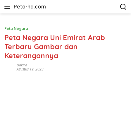
Langsung
Peta-hd.com
ke
Kumpulan
konten
Gambar
Peta
Peta Negara
HD
Peta Negara Uni Emirat Arab
Terbaru Gambar dan
Keterangannya
Dakira
Agustus 19, 2023