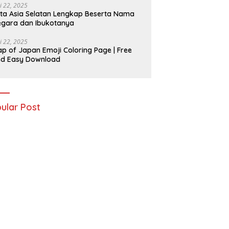
i 22, 2025
ta Asia Selatan Lengkap Beserta Nama
gara dan Ibukotanya
i 22, 2025
p of Japan Emoji Coloring Page | Free
nd Easy Download
ular Post