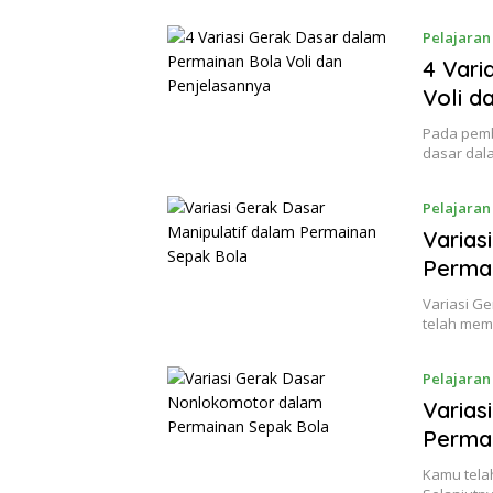
Pelajaran
4 Vari
Voli d
Pada pemb
dasar dal
Pelajaran
Varias
Perma
Variasi G
telah memp
Pelajaran
Varias
Perma
Kamu telah