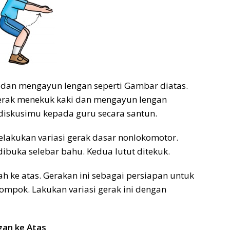
i dan mengayun lengan seperti Gambar diatas.
gerak menekuk kaki dan mengayun lengan
 diskusimu kepada guru secara santun.
akukan variasi gerak dasar nonlokomotor.
dibuka selebar bahu. Kedua lutut ditekuk.
 ke atas. Gerakan ini sebagai persiapan untuk
ompok. Lakukan variasi gerak ini dengan
gan ke Atas