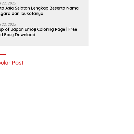
i 22, 2025
ta Asia Selatan Lengkap Beserta Nama
gara dan Ibukotanya
i 22, 2025
p of Japan Emoji Coloring Page | Free
nd Easy Download
ular Post