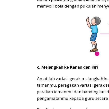
memvoli bola dengan pukulan meny
c. Melangkah ke Kanan dan Kiri
Amatilah variasi gerak melangkah ke
temanmu, peragakan variasi gerak se
gerakan temanmu dan bandingkan de
pengamatanmu kepada guru secara 