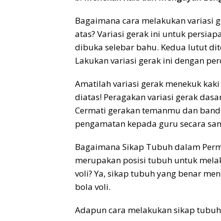
Bagaimana cara melakukan variasi 
atas? Variasi gerak ini untuk persia
dibuka selebar bahu. Kedua lutut d
Lakukan variasi gerak ini dengan perc
Amatilah variasi gerak menekuk kak
diatas! Peragakan variasi gerak das
Cermati gerakan temanmu dan bandi
pengamatan kepada guru secara san
Bagaimana Sikap Tubuh dalam Perma
merupakan posisi tubuh untuk mela
voli? Ya, sikap tubuh yang benar me
bola voli.
Adapun cara melakukan sikap tubuh 