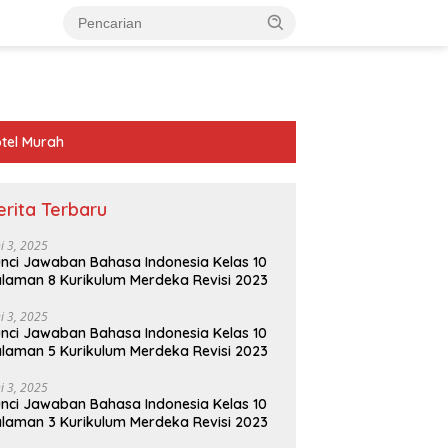
tel Murah
erita Terbaru
ni 3, 2025
nci Jawaban Bahasa Indonesia Kelas 10
laman 8 Kurikulum Merdeka Revisi 2023
ni 3, 2025
nci Jawaban Bahasa Indonesia Kelas 10
laman 5 Kurikulum Merdeka Revisi 2023
ni 3, 2025
nci Jawaban Bahasa Indonesia Kelas 10
laman 3 Kurikulum Merdeka Revisi 2023