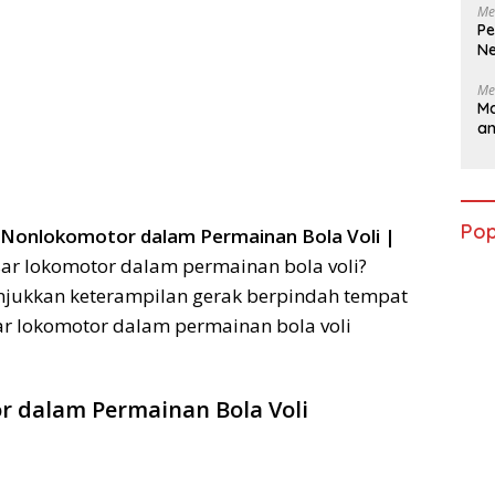
Me
Pe
Ne
Me
Ma
a
Pop
 Nonlokomotor dalam Permainan Bola Voli |
sar lokomotor dalam permainan bola voli?
ukkan keterampilan gerak berpindah tempat
sar lokomotor dalam permainan bola voli
r dalam Permainan Bola Voli