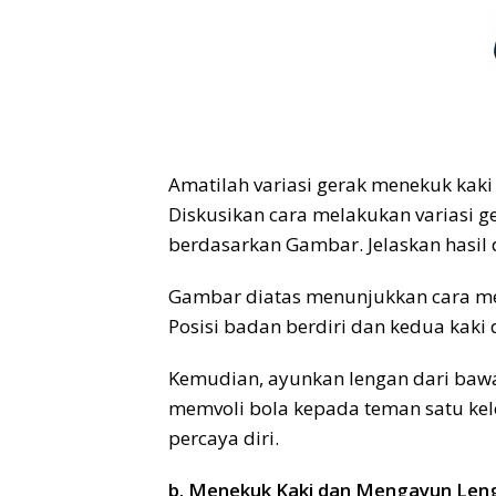
Amatilah variasi gerak menekuk kak
Diskusikan cara melakukan variasi 
berdasarkan Gambar. Jelaskan hasil
Gambar diatas menunjukkan cara mel
Posisi badan berdiri dan kedua kaki 
Kemudian, ayunkan lengan dari bawah
memvoli bola kepada teman satu kel
percaya diri.
b. Menekuk Kaki dan Mengayun Len