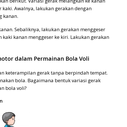
n berikut. Variasi gerak melangkah ke kanan
r kaki. Awalnya, lakukan gerakan dengan
g kanan.
e kanan. Sebaliknya, lakukan gerakan menggeser
kan kaki kanan menggeser ke kiri. Lakukan gerakan
otor dalam Permainan Bola Voli
n keterampilan gerak tanpa berpindah tempat.
nakan bola. Bagaimana bentuk variasi gerak
 bola voli?
an