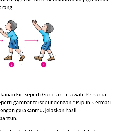
erang.
 kanan kiri seperti Gambar dibawah. Bersama
perti gambar tersebut dengan disiplin. Cermati
ngan gerakanmu. Jelaskan hasil
santun.