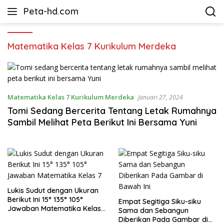
Langsung
Peta-hd.com
ke
Kumpulan
konten
Gambar
Peta
Matematika Kelas 7 Kurikulum Merdeka
HD
Matematika Kelas 7 Kurikulum Merdeka
Januari 27, 2024
Tomi Sedang Bercerita Tentang Letak Rumahnya
Sambil Melihat Peta Berikut Ini Bersama Yuni
Lukis Sudut dengan Ukuran
Berikut Ini 15° 135° 105°
Empat Segitiga Siku-siku
Jawaban Matematika Kelas
Sama dan Sebangun
7
Diberikan Pada Gambar di