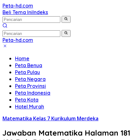
Langsung
Peta-hd.com
Kumpulan
ke
Beli Tema Ini
Indeks
Gambar
konten
Peta
HD
Peta-hd.com
Kumpulan
Gambar
Home
Peta
Peta Benua
HD
Peta Pulau
Peta Negara
Peta Provinsi
Peta Indonesia
Peta Kota
Hotel Murah
Matematika Kelas 7 Kurikulum Merdeka
Jawaban Matematika Halaman 181