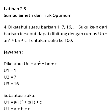
Latihan 2.3
Sumbu Simetri dan Titik Optimum
4. Diketahui suatu barisan 1, 7, 16, …. Suku ke-n dari
barisan tersebut dapat dihitung dengan rumus Un =
2
an
+ bn + c. Tentukan suku ke 100.
Jawaban
:
2
Diketahui Un = an
+ bn + c
U1 = 1
U2 = 7
U3 = 16
Substitusi suku:
2
U1 = a(1)
+ b(1) + c
U1 = a + b + c