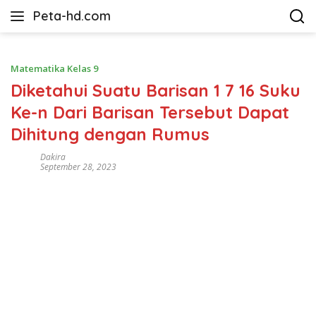
Langsung
Peta-hd.com
ke
Kumpulan
konten
Gambar
Peta
Matematika Kelas 9
HD
Diketahui Suatu Barisan 1 7 16 Suku
Ke-n Dari Barisan Tersebut Dapat
Dihitung dengan Rumus
Dakira
September 28, 2023