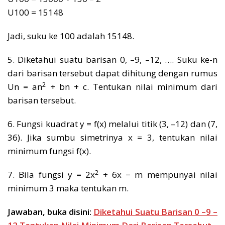
U100 = 15148
Jadi, suku ke 100 adalah 15148.
5. Diketahui suatu barisan 0, –9, –12, …. Suku ke-n
dari barisan tersebut dapat dihitung dengan rumus
2
Un = an
+ bn + c. Tentukan nilai minimum dari
barisan tersebut.
6. Fungsi kuadrat y = f(x) melalui titik (3, –12) dan (7,
36). Jika sumbu simetrinya x = 3, tentukan nilai
minimum fungsi f(x).
2
7. Bila fungsi y = 2x
+ 6x − m mempunyai nilai
minimum 3 maka tentukan m.
Jawaban, buka disini:
Diketahui Suatu Barisan 0 –9 –