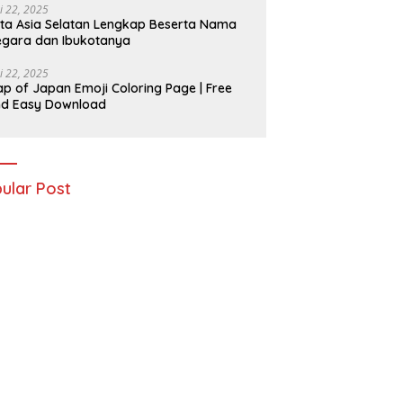
i 22, 2025
ta Asia Selatan Lengkap Beserta Nama
gara dan Ibukotanya
i 22, 2025
p of Japan Emoji Coloring Page | Free
nd Easy Download
ular Post