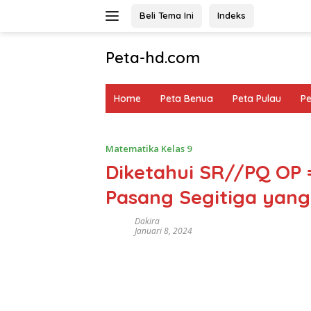
Langsung
Beli Tema Ini
Indeks
ke
konten
Peta-hd.com
Kumpulan
Gambar
Home
Peta Benua
Peta Pulau
P
Peta
HD
Matematika Kelas 9
Diketahui SR//PQ OP
Pasang Segitiga yang
Dakira
Januari 8, 2024