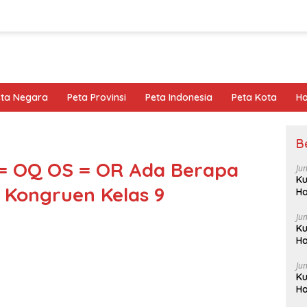
eta Negara
Peta Provinsi
Peta Indonesia
Peta Kota
Ho
B
 = OQ OS = OR Ada Berapa
Ju
Ku
 Kongruen Kelas 9
Ha
Ju
Ku
Ha
Ju
Ku
Ha