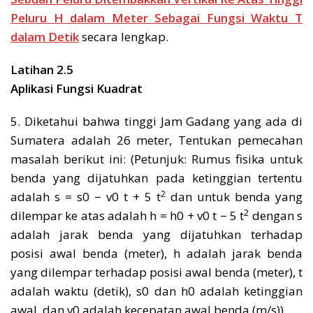
Peluru H dalam Meter Sebagai Fungsi Waktu T
dalam Detik
secara lengkap.
Latihan 2.5
Aplikasi Fungsi Kuadrat
5. Diketahui bahwa tinggi Jam Gadang yang ada di
Sumatera adalah 26 meter, Tentukan pemecahan
masalah berikut ini: (Petunjuk: Rumus fisika untuk
benda yang dijatuhkan pada ketinggian tertentu
2
adalah s = s0 − v0 t + 5 t
dan untuk benda yang
2
dilempar ke atas adalah h = h0 + v0 t − 5 t
dengan s
adalah jarak benda yang dijatuhkan terhadap
posisi awal benda (meter), h adalah jarak benda
yang dilempar terhadap posisi awal benda (meter), t
adalah waktu (detik), s0 dan h0 adalah ketinggian
awal, dan v0 adalah kecepatan awal benda (m/s))