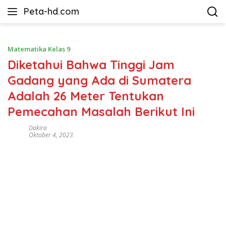
Langsung
Peta-hd.com
ke
Kumpulan
konten
Gambar
Peta
Matematika Kelas 9
HD
Diketahui Bahwa Tinggi Jam
Gadang yang Ada di Sumatera
Adalah 26 Meter Tentukan
Pemecahan Masalah Berikut Ini
Dakira
Oktober 4, 2023