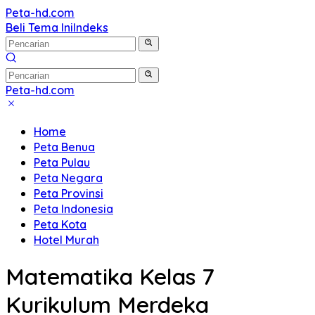
Langsung
Peta-hd.com
Kumpulan
ke
Beli Tema Ini
Indeks
Gambar
konten
Peta
HD
Peta-hd.com
Kumpulan
Gambar
Home
Peta
Peta Benua
HD
Peta Pulau
Peta Negara
Peta Provinsi
Peta Indonesia
Peta Kota
Hotel Murah
Matematika Kelas 7
Kurikulum Merdeka