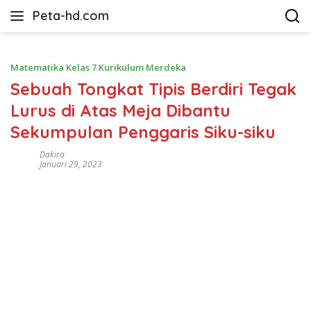
Langsung
Peta-hd.com
ke
Kumpulan
konten
Gambar
Peta
Matematika Kelas 7 Kurikulum Merdeka
HD
Sebuah Tongkat Tipis Berdiri Tegak
Lurus di Atas Meja Dibantu
Sekumpulan Penggaris Siku-siku
Dakira
Januari 29, 2023