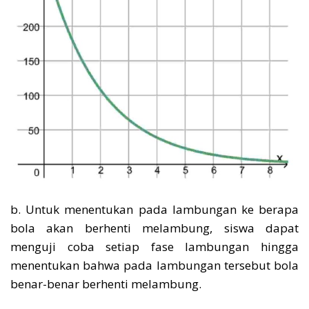
b. Untuk menentukan pada lambungan ke berapa
bola akan berhenti melambung, siswa dapat
menguji coba setiap fase lambungan hingga
menentukan bahwa pada lambungan tersebut bola
benar-benar berhenti melambung.