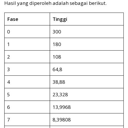
Hasil yang diperoleh adalah sebagai berikut.
Fase
Tinggi
0
300
1
180
2
108
3
64,8
4
38,88
5
23,328
6
13,9968
7
8,39808