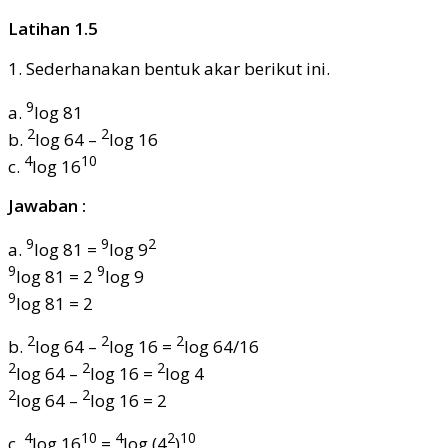
Latihan 1.5
1. Sederhanakan bentuk akar berikut ini.
9
a.
log 81
2
2
b.
log 64 –
log 16
4
10
c.
log 16
Jawaban :
9
9
2
a.
log 81 =
log 9
9
9
log 81 = 2
log 9
9
log 81 = 2
2
2
2
b.
log 64 –
log 16 =
log 64/16
2
2
2
log 64 –
log 16 =
log 4
2
2
log 64 –
log 16 = 2
4
10
4
2
10
c.
log 16
=
log (4
)