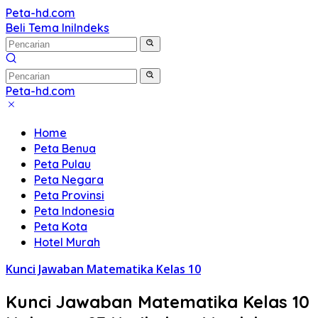
Langsung
Peta-hd.com
Kumpulan
ke
Beli Tema Ini
Indeks
Gambar
konten
Peta
HD
Peta-hd.com
Kumpulan
Gambar
Home
Peta
Peta Benua
HD
Peta Pulau
Peta Negara
Peta Provinsi
Peta Indonesia
Peta Kota
Hotel Murah
Kunci Jawaban Matematika Kelas 10
Kunci Jawaban Matematika Kelas 10