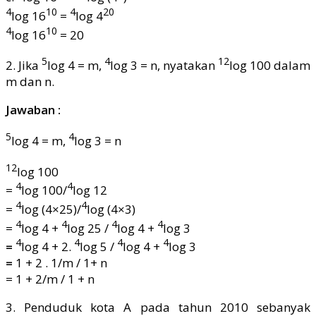
4
10
4
20
log 16
=
log 4
4
10
log 16
= 20
5
4
12
2. Jika
log 4 = m,
log 3 = n, nyatakan
log 100 dalam
m dan n.
Jawaban :
5
4
log 4 = m,
log 3 = n
12
log 100
4
4
=
log 100/
log 12
4
4
=
log (4×25)/
log (4×3)
4
4
4
4
=
log 4 +
log 25 /
log 4 +
log 3
4
4
4
4
=
log 4 + 2.
log 5 /
log 4 +
log 3
=
1 + 2 . 1/m / 1+ n
= 1 + 2/m / 1 + n
3. Penduduk kota A pada tahun 2010 sebanyak