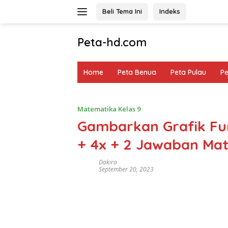
Langsung
Beli Tema Ini
Indeks
ke
konten
Peta-hd.com
Kumpulan
Gambar
Home
Peta Benua
Peta Pulau
P
Peta
HD
Matematika Kelas 9
Gambarkan Grafik Fun
+ 4x + 2 Jawaban Mat
Dakira
September 20, 2023