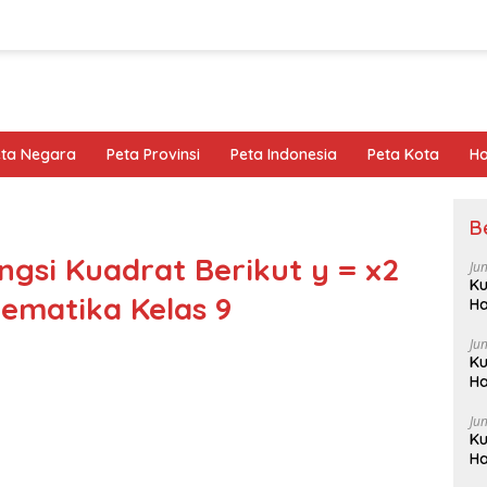
eta Negara
Peta Provinsi
Peta Indonesia
Peta Kota
Ho
B
gsi Kuadrat Berikut y = x2
Ju
Ku
ematika Kelas 9
Ha
Ju
Ku
Ha
Ju
Ku
Ha