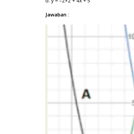
d. y = –2×2 + 4x + 5
Jawaban
: