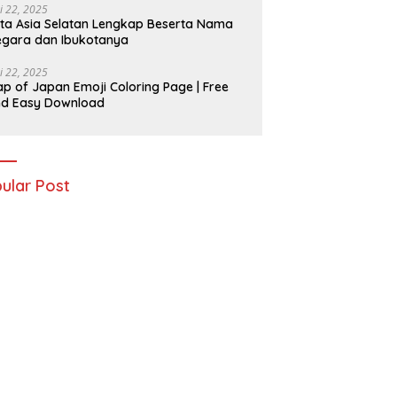
i 22, 2025
ta Asia Selatan Lengkap Beserta Nama
gara dan Ibukotanya
i 22, 2025
p of Japan Emoji Coloring Page | Free
nd Easy Download
ular Post