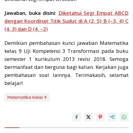
Jawaban, buka disini:
Diketahui Segi Empat ABCD
dengan Koordinat Titik Sudut di A (2, 5) B (–3, 4) C
(4, 3) dan D (4, –2)
Demikian pembahasan kunci jawaban Matematika
kelas 9 Uji Kompetensi 3 Transformasi pada buku
semester 1 kurikulum 2013 revisi 2018. Semoga
bermanfaat dan berguna bagi kalian. Kerjakan juga
pembahasan soal lainnya. Terimakasih, selamat
belajar!
Matematika Kelas 9