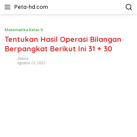
Langsung
Peta-hd.com
ke
Kumpulan
konten
Gambar
Peta
Matematika Kelas 9
HD
Tentukan Hasil Operasi Bilangan
Berpangkat Berikut Ini 31 + 30
Dakira
Agustus 13, 2023