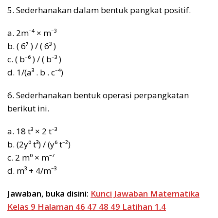
5. Sederhanakan dalam bentuk pangkat positif.
a. 2m⁻⁴ × m⁻³
b. ( 6⁷ ) / ( 6³ )
c. ( b⁻⁶ ) / ( b⁻³ )
d. 1/(a³ . b . c⁻⁴)
6. Sederhanakan bentuk operasi perpangkatan
berikut ini.
a. 18 t³ × 2 t⁻³
b. (2y⁰ t³) / (y⁶ t⁻²)
c. 2 m⁰ × m⁻⁷
d. m³ + 4/m⁻³
Jawaban, buka disini:
Kunci Jawaban Matematika
Kelas 9 Halaman 46 47 48 49 Latihan 1.4