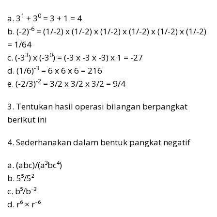
1
0
a. 3
+ 3
= 3 + 1 = 4
-6
b. (-2)
= (1/-2) x (1/-2) x (1/-2) x (1/-2) x (1/-2) x (1/-2)
= 1/64
3
0
c. (-3
) x (-3
) = (-3 x -3 x -3) x 1 = -27
-3
d. (1/6)
= 6 x 6 x 6 = 216
-2
e. (-2/3)
= 3/2 x 3/2 x 3/2 = 9/4
3. Tentukan hasil operasi bilangan berpangkat
berikut ini
4. Sederhanakan dalam bentuk pangkat negatif
a. (abc)/(a³bc⁴)
b. 5⁵/5²
c. b⁵/b⁻³
d. r⁶ × r⁻⁶