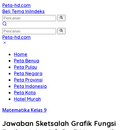
Langsung
Peta-hd.com
Kumpulan
ke
Beli Tema Ini
Indeks
Gambar
konten
Peta
HD
Peta-hd.com
Kumpulan
Gambar
Home
Peta
Peta Benua
HD
Peta Pulau
Peta Negara
Peta Provinsi
Peta Indonesia
Peta Kota
Hotel Murah
Matematika Kelas 9
Jawaban Sketsalah Grafik Fungsi