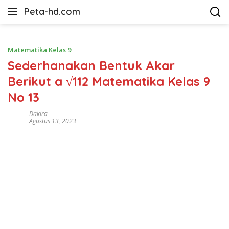
Langsung
Peta-hd.com
ke
Kumpulan
konten
Gambar
Peta
Matematika Kelas 9
HD
Sederhanakan Bentuk Akar
Berikut a √112 Matematika Kelas 9
No 13
Dakira
Agustus 13, 2023