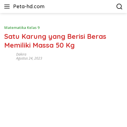
Langsung
Peta-hd.com
ke
Kumpulan
konten
Gambar
Peta
Matematika Kelas 9
HD
Satu Karung yang Berisi Beras
Memiliki Massa 50 Kg
Dakira
Agustus 24, 2023