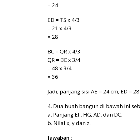
= 24
ED = TS x 4/3
= 21 x 4/3
= 28
BC = QR x 4/3
QR = BC x 3/4
= 48 x 3/4
= 36
Jadi, panjang sisi AE = 24 cm, ED = 2
4. Dua buah bangun di bawah ini se
a. Panjang EF, HG, AD, dan DC.
b. Nilai x, y dan z.
Jawaban :