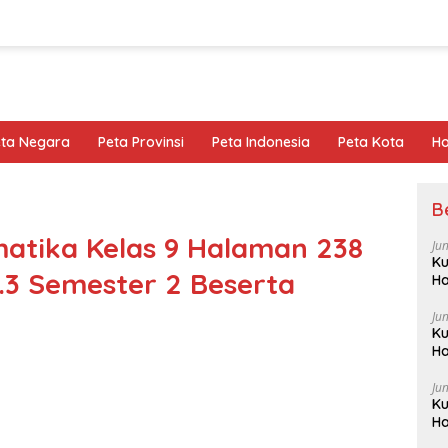
eta Negara
Peta Provinsi
Peta Indonesia
Peta Kota
Ho
B
atika Kelas 9 Halaman 238
Ju
Ku
.3 Semester 2 Beserta
Ha
Ju
Ku
Ha
Ju
Ku
Ha