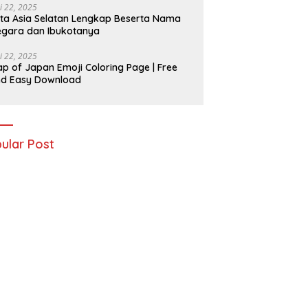
i 22, 2025
ta Asia Selatan Lengkap Beserta Nama
gara dan Ibukotanya
i 22, 2025
p of Japan Emoji Coloring Page | Free
nd Easy Download
ular Post