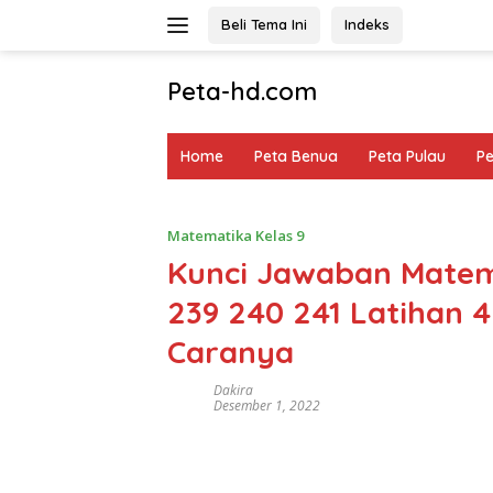
Langsung
Beli Tema Ini
Indeks
ke
konten
Peta-hd.com
Kumpulan
Gambar
Home
Peta Benua
Peta Pulau
P
Peta
HD
Matematika Kelas 9
Kunci Jawaban Matem
239 240 241 Latihan 4
Caranya
Dakira
Desember 1, 2022