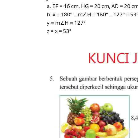
a. EF = 16 cm, HG = 20 cm, AD = 20 c
b. x = 180° – m∠H = 180° – 127° = 53
y = m∠H = 127°
z = x = 53°