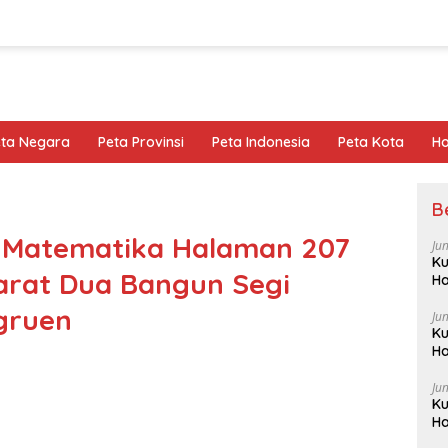
eta Negara
Peta Provinsi
Peta Indonesia
Peta Kota
Ho
B
 Matematika Halaman 207
Ju
Ku
yarat Dua Bangun Segi
Ha
gruen
Ju
Ku
Ha
Ju
Ku
Ha