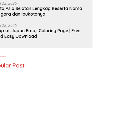
i 22, 2025
ta Asia Selatan Lengkap Beserta Nama
gara dan Ibukotanya
i 22, 2025
p of Japan Emoji Coloring Page | Free
nd Easy Download
ular Post