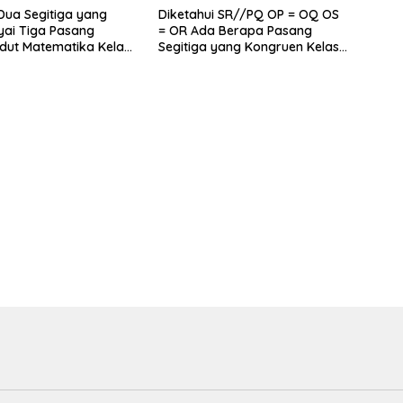
ua Segitiga yang
Diketahui SR//PQ OP = OQ OS
ai Tiga Pasang
= OR Ada Berapa Pasang
dut Matematika Kelas
Segitiga yang Kongruen Kelas
9