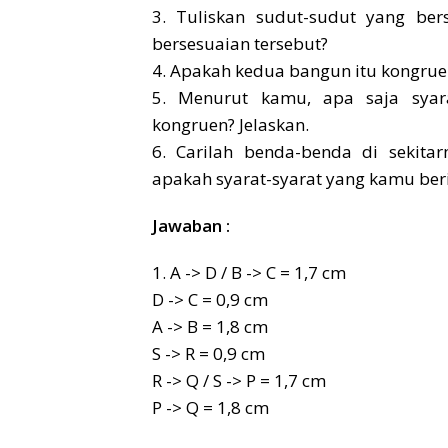
3. Tuliskan sudut-sudut yang ber
bersesuaian tersebut?
4. Apakah kedua bangun itu kongruen
5. Menurut kamu, apa saja syara
kongruen? Jelaskan.
6. Carilah benda-benda di sekita
apakah syarat-syarat yang kamu ber
Jawaban :
1. A -> D / B -> C = 1,7 cm
D -> C = 0,9 cm
A -> B = 1,8 cm
S -> R = 0,9 cm
R -> Q / S -> P = 1,7 cm
P -> Q = 1,8 cm