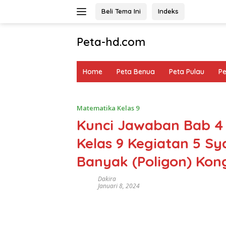
Langsung
Beli Tema Ini
Indeks
ke
konten
Peta-hd.com
Kumpulan
Gambar
Home
Peta Benua
Peta Pulau
P
Peta
HD
Matematika Kelas 9
Kunci Jawaban Bab 4
Kelas 9 Kegiatan 5 S
Banyak (Poligon) Kon
Dakira
Januari 8, 2024