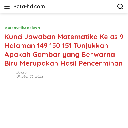
Langsung
Peta-hd.com
ke
Kumpulan
konten
Gambar
Peta
Matematika Kelas 9
HD
Kunci Jawaban Matematika Kelas 9
Halaman 149 150 151 Tunjukkan
Apakah Gambar yang Berwarna
Biru Merupakan Hasil Pencerminan
Dakira
Oktober 25, 2023