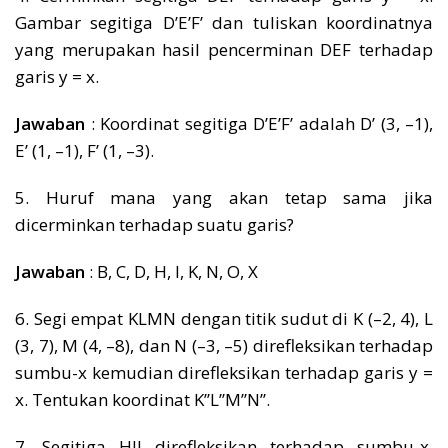
Gambar segitiga D’E’F’ dan tuliskan koordinatnya
yang merupakan hasil pencerminan DEF terhadap
garis y = x.
Jawaban
: Koordinat segitiga D’E’F’ adalah D’ (3, –1),
E’ (1, –1), F’ (1, –3).
5. Huruf mana yang akan tetap sama jika
dicerminkan terhadap suatu garis?
Jawaban
: B, C, D, H, I, K, N, O, X
6. Segi empat KLMN dengan titik sudut di K (–2, 4), L
(3, 7), M (4, –8), dan N (–3, –5) direfleksikan terhadap
sumbu-x kemudian direfleksikan terhadap garis y =
x. Tentukan koordinat K’’L’’M’’N’’.
7. Segitiga HIJ direfleksikan terhadap sumbu-x,