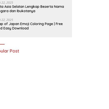
i 22, 2025
ta Asia Selatan Lengkap Beserta Nama
gara dan Ibukotanya
i 22, 2025
p of Japan Emoji Coloring Page | Free
nd Easy Download
ular Post