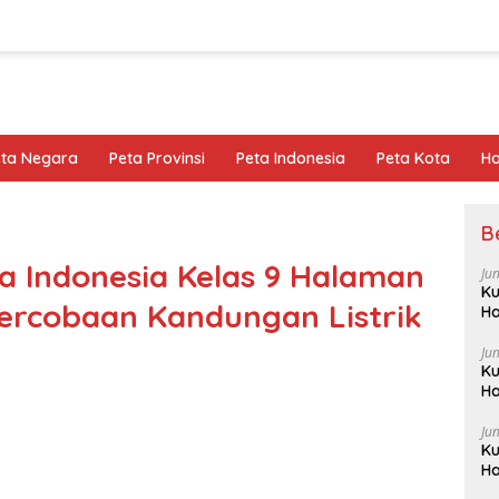
eta Negara
Peta Provinsi
Peta Indonesia
Peta Kota
Ho
B
 Indonesia Kelas 9 Halaman
Ju
Ku
ercobaan Kandungan Listrik
Ha
Ju
Ku
Ha
Ju
Ku
Ha