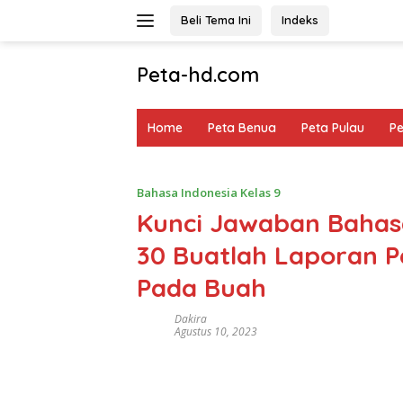
Langsung
Beli Tema Ini
Indeks
ke
konten
Peta-hd.com
Kumpulan
Gambar
Home
Peta Benua
Peta Pulau
P
Peta
HD
Bahasa Indonesia Kelas 9
Kunci Jawaban Bahasa
30 Buatlah Laporan P
Pada Buah
Dakira
Agustus 10, 2023