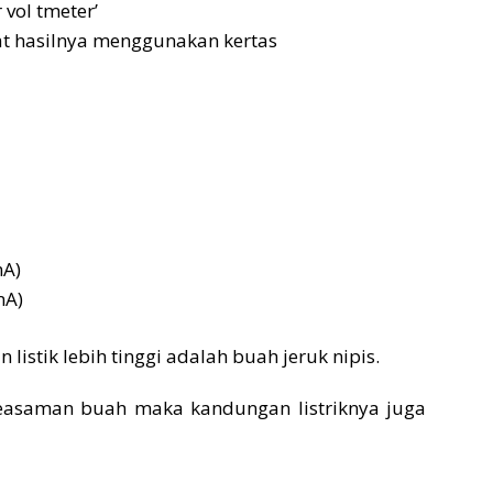
vol tmeter’
at hasilnya menggunakan kertas
mA)
mA)
istik lebih tinggi adalah buah jeruk nipis.
keasaman buah maka kandungan listriknya juga