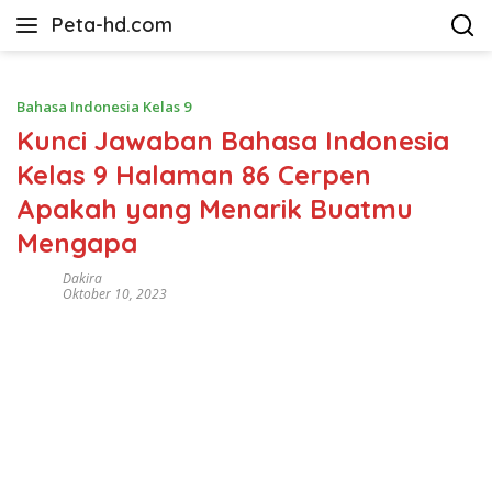
Langsung
Peta-hd.com
ke
Kumpulan
konten
Gambar
Peta
Bahasa Indonesia Kelas 9
HD
Kunci Jawaban Bahasa Indonesia
Kelas 9 Halaman 86 Cerpen
Apakah yang Menarik Buatmu
Mengapa
Dakira
Oktober 10, 2023