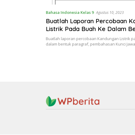
Bahasa Indonesia Kelas 9
Agustus 10, 2023
Buatlah Laporan Percobaan K
Listrik Pada Buah Ke Dalam B
Paragraf Bahasa Indonesia Ke
Buatlah laporan percobaan Kandungan Listrik p
dalam bentuk paragraf, pembahasan Kunci Ja