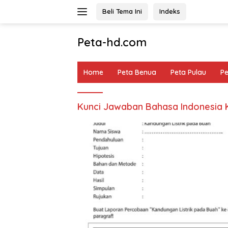
Langsung
Beli Tema Ini
Indeks
ke
konten
Peta-hd.com
Kumpulan
Gambar
Home
Peta Benua
Peta Pulau
P
Peta
HD
Kunci Jawaban Bahasa Indonesia 