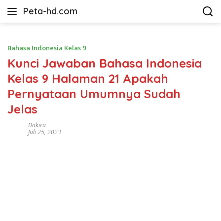
Langsung
Peta-hd.com
ke
Kumpulan
konten
Gambar
Peta
Bahasa Indonesia Kelas 9
HD
Kunci Jawaban Bahasa Indonesia
Kelas 9 Halaman 21 Apakah
Pernyataan Umumnya Sudah
Jelas
Dakira
Juli 25, 2023