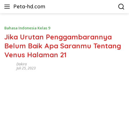
Langsung
Peta-hd.com
ke
Kumpulan
konten
Gambar
Peta
Bahasa Indonesia Kelas 9
HD
Jika Urutan Penggambarannya
Belum Baik Apa Saranmu Tentang
Venus Halaman 21
Dakira
Juli 25, 2023