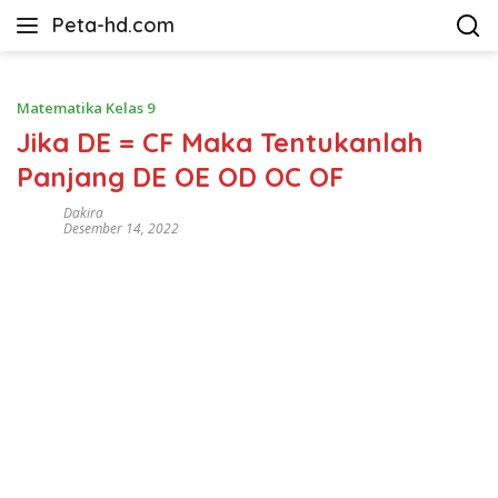
Langsung
Peta-hd.com
ke
Kumpulan
konten
Gambar
Peta
Matematika Kelas 9
HD
Jika DE = CF Maka Tentukanlah
Panjang DE OE OD OC OF
Dakira
Desember 14, 2022