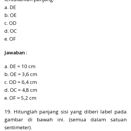
a. DE
b. OE
c. OD
d. OC
e. OF
Jawaban :
a. DE = 10 cm
b. OE = 3,6 cm
c. OD = 6,4 cm
d. OC = 4,8 cm
e. OF = 5,2 cm
19. Hitunglah panjang sisi yang diberi label pada
gambar di bawah ini. (semua dalam satuan
sentimeter).