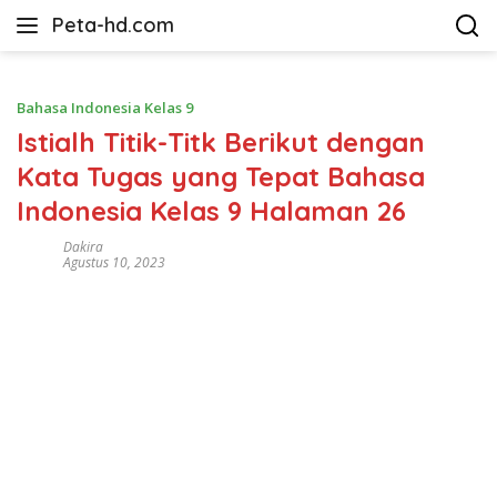
Langsung
Peta-hd.com
ke
Kumpulan
konten
Gambar
Peta
Bahasa Indonesia Kelas 9
HD
Istialh Titik-Titk Berikut dengan
Kata Tugas yang Tepat Bahasa
Indonesia Kelas 9 Halaman 26
Dakira
Agustus 10, 2023