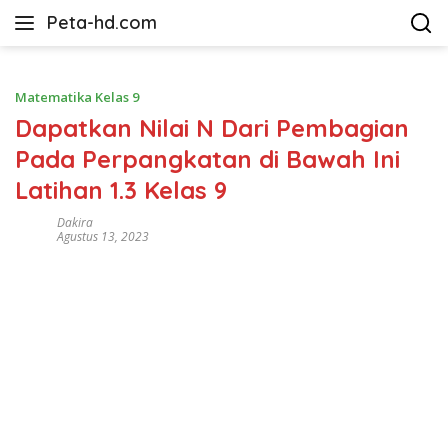
Langsung
Peta-hd.com
ke
Kumpulan
konten
Gambar
Peta
Matematika Kelas 9
HD
Dapatkan Nilai N Dari Pembagian
Pada Perpangkatan di Bawah Ini
Latihan 1.3 Kelas 9
Dakira
Agustus 13, 2023