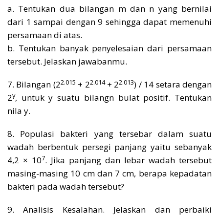
a. Tentukan dua bilangan m dan n yang bernilai
dari 1 sampai dengan 9 sehingga dapat memenuhi
persamaan di atas.
b. Tentukan banyak penyelesaian dari persamaan
tersebut. Jelaskan jawabanmu.
2.015
2.014
2.013
7. Bilangan (2
+ 2
+ 2
) / 14 setara dengan
y
2
, untuk y suatu bilangn bulat positif. Tentukan
nila y.
8. Populasi bakteri yang tersebar dalam suatu
wadah berbentuk persegi panjang yaitu sebanyak
7
4,2 × 10
. Jika panjang dan lebar wadah tersebut
masing-masing 10 cm dan 7 cm, berapa kepadatan
bakteri pada wadah tersebut?
9. Analisis Kesalahan. Jelaskan dan perbaiki