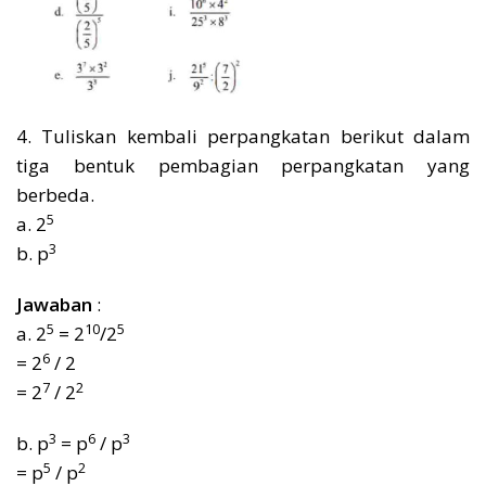
4. Tuliskan kembali perpangkatan berikut dalam
tiga bentuk pembagian perpangkatan yang
berbeda.
5
a. 2
3
b. p
Jawaban
:
5
10
5
a. 2
= 2
/2
6
= 2
/ 2
7
2
= 2
/ 2
3
6
3
b. p
= p
/ p
5
2
= p
/ p