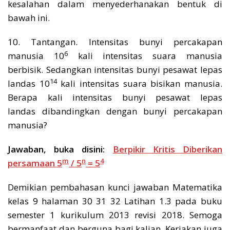
kesalahan dalam menyederhanakan bentuk di
bawah ini.
10. Tantangan. Intensitas bunyi percakapan
6
manusia 10
kali intensitas suara manusia
berbisik. Sedangkan intensitas bunyi pesawat lepas
14
landas 10
kali intensitas suara bisikan manusia.
Berapa kali intensitas bunyi pesawat lepas
landas dibandingkan dengan bunyi percakapan
manusia?
Jawaban, buka disini:
Berpikir Kritis Diberikan
m
n
4
persamaan 5
/ 5
= 5
Demikian pembahasan kunci jawaban Matematika
kelas 9 halaman 30 31 32 Latihan 1.3 pada buku
semester 1 kurikulum 2013 revisi 2018. Semoga
bermanfaat dan berguna bagi kalian. Kerjakan juga