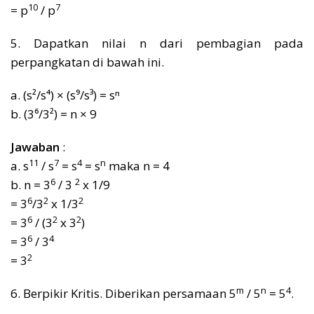
10
7
= p
/ p
5. Dapatkan nilai n dari pembagian pada
perpangkatan di bawah ini.
a. (s²/s⁴) × (s⁹/s³) = sⁿ
b. (3⁶/3²) = n × 9
Jawaban
:
11
7
4
n
a. s
/ s
= s
= s
maka n = 4
6
2
b. n = 3
/ 3
x 1/9
6
2
2
= 3
/3
x 1/3
6
2
2
= 3
/ (3
x 3
)
6
4
= 3
/ 3
2
= 3
m
n
4
6. Berpikir Kritis. Diberikan persamaan 5
/ 5
= 5
.