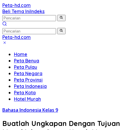
Langsung
Peta-hd.com
Kumpulan
ke
Beli Tema Ini
Indeks
Gambar
konten
Peta
HD
Peta-hd.com
Kumpulan
Gambar
Home
Peta
Peta Benua
HD
Peta Pulau
Peta Negara
Peta Provinsi
Peta Indonesia
Peta Kota
Hotel Murah
Bahasa Indonesia Kelas 9
Buatlah Ungkapan Dengan Tujuan