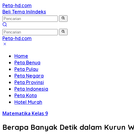
Langsung
Peta-hd.com
Kumpulan
ke
Beli Tema Ini
Indeks
Gambar
konten
Peta
HD
Peta-hd.com
Kumpulan
Gambar
Home
Peta
Peta Benua
HD
Peta Pulau
Peta Negara
Peta Provinsi
Peta Indonesia
Peta Kota
Hotel Murah
Matematika Kelas 9
Berapa Banyak Detik dalam Kurun Wa