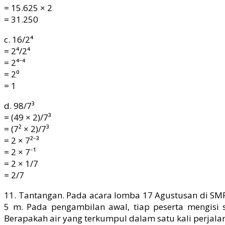
= 15.625 × 2
= 31.250
c. 16/2⁴
= 2⁴/2⁴
= 2⁴⁻⁴
= 2⁰
= 1
d. 98/7³
= (49 × 2)/7³
= (7² × 2)/7³
= 2 × 7²⁻³
= 2 × 7⁻¹
= 2 × 1/7
= 2/7
11. Tantangan. Pada acara lomba 17 Agustusan di SM
5 m. Pada pengambilan awal, tiap peserta mengisi 
Berapakah air yang terkumpul dalam satu kali perjala