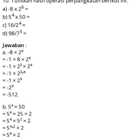
10. Tuliskan hasil operasi perpangkatan berikut ini.
6
a) -8 x 2
=
4
b) 5
x 50 =
4
c) 16/2
=
3
d) 98/7
=
Jawaban
:
a. -8 × 2⁶
= -1 × 8 × 2⁶
= -1 × 2³ × 2⁶
= -1 × 2³⁺⁶
= -1 × 2⁹
= -2⁹
= -512
b. 5⁴ × 50
= 5⁴ × 25 × 2
= 5⁴ × 5² × 2
= 5⁴⁺² × 2
= 5⁶ × 2