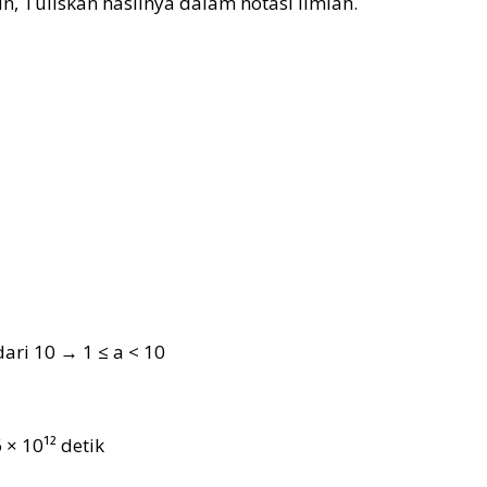
, Tuliskan hasilnya dalam notasi ilmiah.
ari 10 → 1 ≤ a < 10
 × 10¹² detik