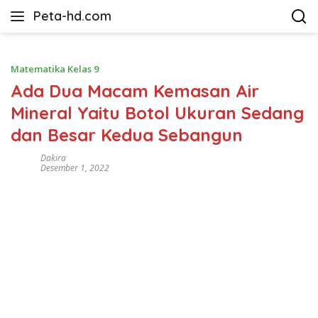
Langsung
Peta-hd.com
ke
Kumpulan
konten
Gambar
Peta
Matematika Kelas 9
HD
Ada Dua Macam Kemasan Air
Mineral Yaitu Botol Ukuran Sedang
dan Besar Kedua Sebangun
Dakira
Desember 1, 2022