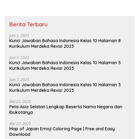
Berita Terbaru
Juni 3, 2025
Kunci Jawaban Bahasa Indonesia Kelas 10 Halaman 8
Kurikulum Merdeka Revisi 2023
Juni 3, 2025
Kunci Jawaban Bahasa Indonesia Kelas 10 Halaman 5
Kurikulum Merdeka Revisi 2023
Juni 3, 2025
Kunci Jawaban Bahasa Indonesia Kelas 10 Halaman 3
Kurikulum Merdeka Revisi 2023
Mei 22, 2025
Peta Asia Selatan Lengkap Beserta Nama Negara dan
Ibukotanya
Mei 22, 2025
Map of Japan Emoji Coloring Page | Free and Easy
Download