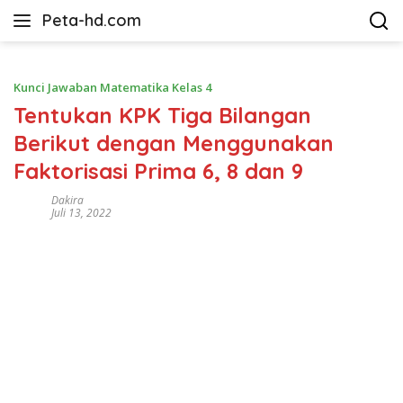
Langsung
Peta-hd.com
ke
Kumpulan
konten
Gambar
Peta
Kunci Jawaban Matematika Kelas 4
HD
Tentukan KPK Tiga Bilangan
Berikut dengan Menggunakan
Faktorisasi Prima 6, 8 dan 9
Dakira
Juli 13, 2022