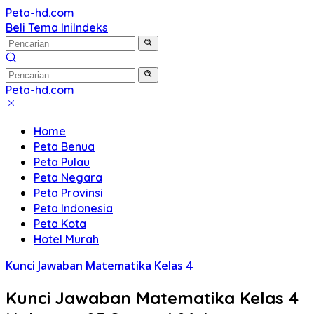
Langsung
Peta-hd.com
Kumpulan
ke
Beli Tema Ini
Indeks
Gambar
konten
Peta
HD
Peta-hd.com
Kumpulan
Gambar
Home
Peta
Peta Benua
HD
Peta Pulau
Peta Negara
Peta Provinsi
Peta Indonesia
Peta Kota
Hotel Murah
Kunci Jawaban Matematika Kelas 4
Kunci Jawaban Matematika Kelas 4