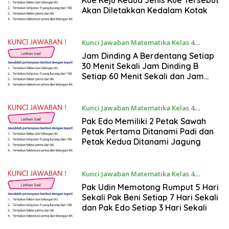
Kue Keju Kedua Jenis Kue Tersebut
Akan Diletakkan Kedalam Kotak
Kunci Jawaban Matematika Kelas 4
September 15, 2022
Jam Dinding A Berdentang Setiap
30 Menit Sekali Jam Dinding B
Setiap 60 Menit Sekali dan Jam
Dinding C Setiap 120 Menit Sekali
Kunci Jawaban Matematika Kelas 4
September 15, 2022
Pak Edo Memiliki 2 Petak Sawah
Petak Pertama Ditanami Padi dan
Petak Kedua Ditanami Jagung
Kunci Jawaban Matematika Kelas 4
September 15, 2022
Pak Udin Memotong Rumput 5 Hari
Sekali Pak Beni Setiap 7 Hari Sekali
dan Pak Edo Setiap 3 Hari Sekali