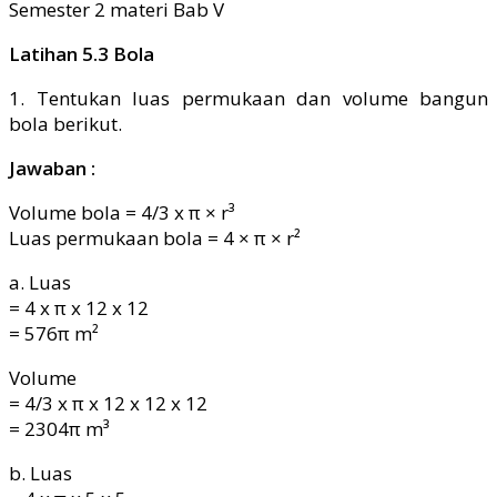
Latihan 5.3 Bola
1. Tentukan luas permukaan dan volume bangun
bola berikut.
Jawaban :
Volume bola = 4/3 x π × r³
Luas permukaan bola = 4 × π × r²
a. Luas
= 4 x π x 12 x 12
= 576π m²
Volume
= 4/3 x π x 12 x 12 x 12
= 2304π m³
b. Luas