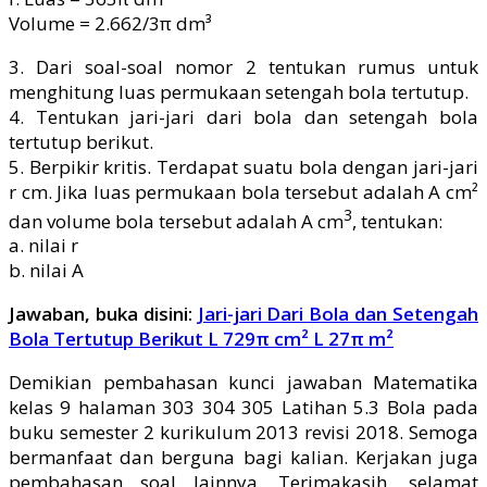
Volume = 2.662/3π dm³
3. Dari soal-soal nomor 2 tentukan rumus untuk
menghitung luas permukaan setengah bola tertutup.
4. Tentukan jari-jari dari bola dan setengah bola
tertutup berikut.
5. Berpikir kritis. Terdapat suatu bola dengan jari-jari
r cm. Jika luas permukaan bola tersebut adalah A cm²
3
dan volume bola tersebut adalah A cm
, tentukan:
a. nilai r
b. nilai A
Jawaban, buka disini:
Jari-jari Dari Bola dan Setengah
Bola Tertutup Berikut L 729π cm² L 27π m²
Demikian pembahasan kunci jawaban Matematika
kelas 9 halaman 303 304 305 Latihan 5.3 Bola pada
buku semester 2 kurikulum 2013 revisi 2018. Semoga
bermanfaat dan berguna bagi kalian. Kerjakan juga
pembahasan soal lainnya. Terimakasih, selamat