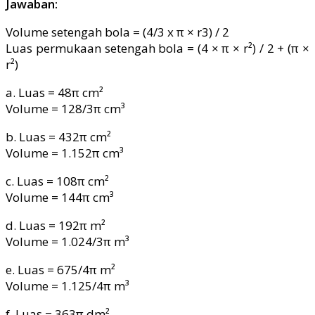
Jawaban:
Volume setengah bola = (4/3 x π × r3) / 2
Luas permukaan setengah bola = (4 × π × r²) / 2 + (π ×
r²)
a. Luas = 48π cm²
Volume = 128/3π cm³
b. Luas = 432π cm²
Volume = 1.152π cm³
c. Luas = 108π cm²
Volume = 144π cm³
d. Luas = 192π m²
Volume = 1.024/3π m³
e. Luas = 675/4π m²
Volume = 1.125/4π m³
f. Luas = 363π dm²