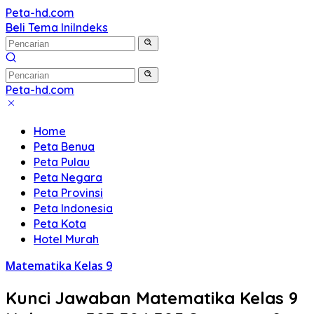
Langsung
Peta-hd.com
Kumpulan
ke
Beli Tema Ini
Indeks
Gambar
konten
Peta
HD
Peta-hd.com
Kumpulan
Gambar
Home
Peta
Peta Benua
HD
Peta Pulau
Peta Negara
Peta Provinsi
Peta Indonesia
Peta Kota
Hotel Murah
Matematika Kelas 9
Kunci Jawaban Matematika Kelas 9