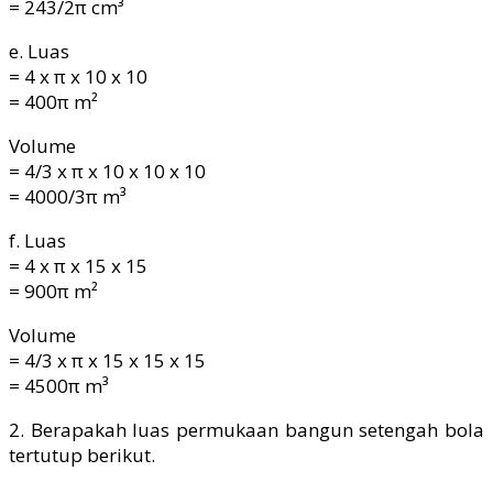
= 243/2π cm³
e. Luas
= 4 x π x 10 x 10
= 400π m²
Volume
= 4/3 x π x 10 x 10 x 10
= 4000/3π m³
f. Luas
= 4 x π x 15 x 15
= 900π m²
Volume
= 4/3 x π x 15 x 15 x 15
= 4500π m³
2. Berapakah luas permukaan bangun setengah bola
tertutup berikut.