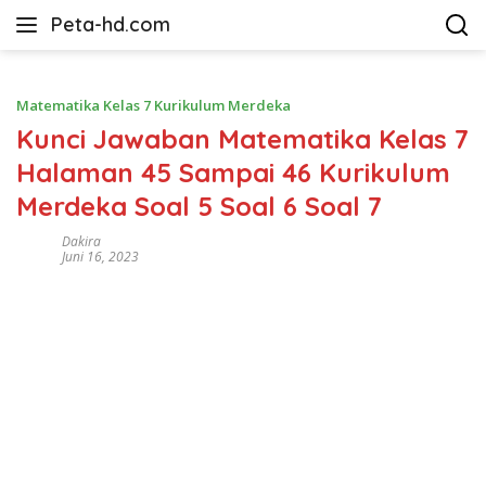
Langsung
Peta-hd.com
ke
Kumpulan
konten
Gambar
Peta
Matematika Kelas 7 Kurikulum Merdeka
HD
Kunci Jawaban Matematika Kelas 7
Halaman 45 Sampai 46 Kurikulum
Merdeka Soal 5 Soal 6 Soal 7
Dakira
Juni 16, 2023