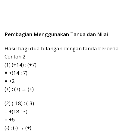
Pembagian Menggunakan Tanda dan Nilai
Hasil bagi dua bilangan dengan tanda berbeda.
Contoh 2
(1) (+14) : (+7)
= +(14 : 7)
= +2
(+) : (+) → (+)
(2) (-18) : (-3)
= +(18 : 3)
= +6
(-) : (-) → (+)