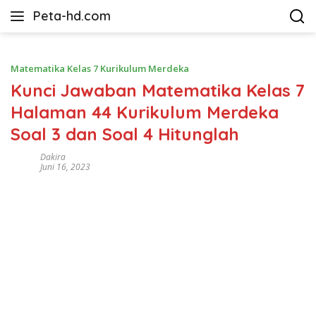
Langsung
Peta-hd.com
ke
Kumpulan
konten
Gambar
Peta
Matematika Kelas 7 Kurikulum Merdeka
HD
Kunci Jawaban Matematika Kelas 7
Halaman 44 Kurikulum Merdeka
Soal 3 dan Soal 4 Hitunglah
Dakira
Juni 16, 2023