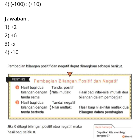
4) (-100) : (+10)
Jawaban :
1) +2
2) +6
3) -5
4) -10