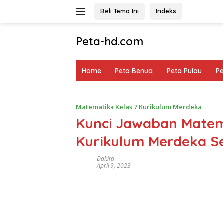
Langsung
Beli Tema Ini
Indeks
ke
konten
Peta-hd.com
Kumpulan
Gambar
Home
Peta Benua
Peta Pulau
P
Peta
HD
Matematika Kelas 7 Kurikulum Merdeka
Kunci Jawaban Matem
Kurikulum Merdeka S
Dakira
April 9, 2023