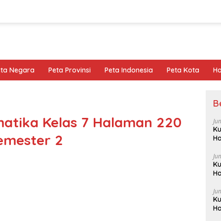
eta Negara
Peta Provinsi
Peta Indonesia
Peta Kota
Ho
B
atika Kelas 7 Halaman 220
Ju
Ku
emester 2
Ha
Ju
Ku
Ha
Ju
Ku
Ha