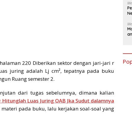
Me
Pe
Ne
Me
Ma
a
Pop
halaman 220 Diberikan sektor dengan jari-jari r
uas juring adalah Lj cm², tepatnya pada buku
ngun Ruang semester 2.
njutan dari tugas sebelumnya, dimana kalian
 Hitunglah Luas Juring OAB Jka Sudut dalamnya
ri materi pada buku, lalu kerjakan soal-soal yang