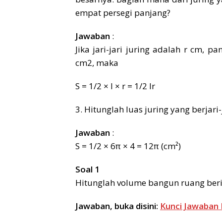
empat persegi panjang?
Jawaban
:
Jika jari-jari juring adalah r cm, p
cm2, maka
S = 1/2 × l × r = 1/2 lr
3. Hitunglah luas juring yang berjari
Jawaban
:
S = 1/2 × 6π × 4 = 12π (cm²)
Soal 1
Hitunglah volume bangun ruang berik
Jawaban, buka disini:
Kunci Jawaban