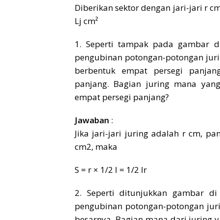
Diberikan sektor dengan jari-jari r c
Lj cm²
1. Seperti tampak pada gambar di
pengubinan potongan-potongan jurin
berbentuk empat persegi panjan
panjang. Bagian juring mana yan
empat persegi panjang?
Jawaban
:
Jika jari-jari juring adalah r cm, p
cm2, maka
S = r × 1/2 l = 1/2 lr
2. Seperti ditunjukkan gambar di
pengubinan potongan-potongan juri
besarnya. Bagian mana dari juring