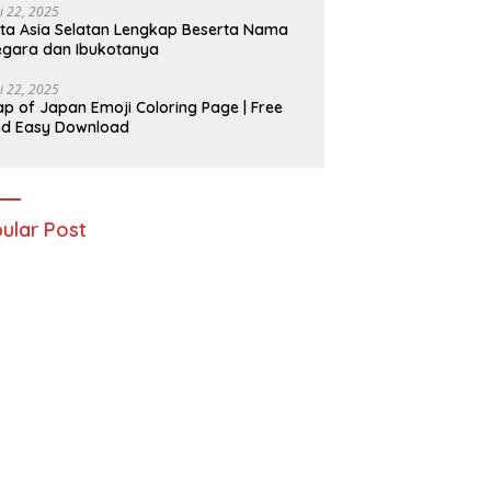
i 22, 2025
ta Asia Selatan Lengkap Beserta Nama
gara dan Ibukotanya
i 22, 2025
p of Japan Emoji Coloring Page | Free
nd Easy Download
ular Post