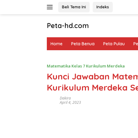
Langsung
Beli Tema Ini
Indeks
ke
konten
Peta-hd.com
Kumpulan
Gambar
Home
Peta Benua
Peta Pulau
P
Peta
HD
Matematika Kelas 7 Kurikulum Merdeka
Kunci Jawaban Matem
Kurikulum Merdeka S
Dakira
April 4, 2023