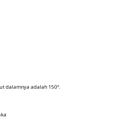
dut dalamnya adalah 150º.
aka