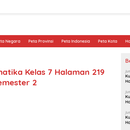
eta Negara
Peta Provinsi
Peta Indonesia
Peta Kota
Ho
B
atika Kelas 7 Halaman 219
Ju
Ku
emester 2
Ha
Ju
Ku
Ha
Ju
Ku
Ha