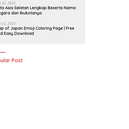
i 22, 2025
ta Asia Selatan Lengkap Beserta Nama
gara dan Ibukotanya
i 22, 2025
p of Japan Emoji Coloring Page | Free
nd Easy Download
ular Post