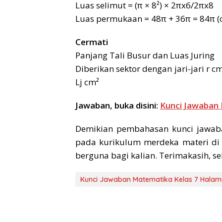
Luas selimut = (π × 8²) × 2πx6/2πx8
Luas permukaan = 48π + 36π = 84π (
Cermati
Panjang Tali Busur dan Luas Juring
Diberikan sektor dengan jari-jari r c
Lj cm²
Jawaban, buka disini:
Kunci Jawaban
Demikian pembahasan kunci jawab
pada kurikulum merdeka materi di
berguna bagi kalian. Terimakasih, se
Kunci Jawaban Matematika Kelas 7 Halam