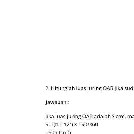
2. Hitunglah luas juring OAB jika su
Jawaban
:
Jika luas juring OAB adalah S cm², m
S = (π × 12²) × 150/360
=60π (cm²)