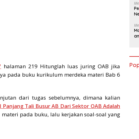
Me
Pe
Ne
Me
Ma
a
Pop
7
halaman 219 Hitunglah luas juring OAB jika
nya pada buku kurikulum merdeka materi Bab 6
njutan dari tugas sebelumnya, dimana kalian
 Panjang Tali Busur AB Dari Sektor OAB Adalah
ri materi pada buku, lalu kerjakan soal-soal yang