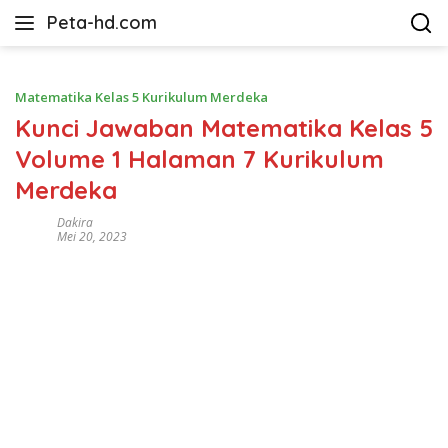
Langsung
Peta-hd.com
ke
Kumpulan
konten
Gambar
Peta
Matematika Kelas 5 Kurikulum Merdeka
HD
Kunci Jawaban Matematika Kelas 5
Volume 1 Halaman 7 Kurikulum
Merdeka
Dakira
Mei 20, 2023